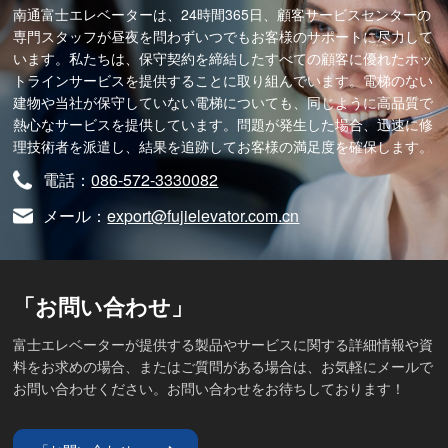
南通富士エレベーターは、24時間365日、顧客サービスセンターの
専門スタッフが昼夜を問わずいつでもお客様のサポートに尽力して
います。私たちは、保守契約を締結したすべての顧客に優れたホッ
トラインサービスを提供することに取り組んでいます。電梯のない
建物や当社が保守していない電梯についても、同じように高品質で
熱心なサービスを提供しています。問題が発生した場合、迅速に修
理技術者を派遣し、結果を追跡してお客様の満足度を確保します。
電話：
086-572-3330082
メール：
export@fujielevator.com.cn
「お問い合わせ」
富士エレベーターが提供する製品やサービスに関する詳細情報や資
料をお求めの場合、またはご質問がある場合は、お気軽にメールで
お問い合わせください。お問い合わせをお待ちしております！