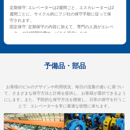
定期保守: エレベーターは2週間ごと、エスカレーターは2
週間ごとに、サイクル的にフジ社の保守手順に従って保
守されます。
固定保守: 定期保守の内容に加えて、専門の人員がエレベ
ーターの24時間待機サービスを提供します。
中級保守: 定期または固定保守の内容に加えて、一部の指
定部品の交換に追加料金が発生しません。
パッケージメンテナンス：定期保守やポイント保守の内
容を完了するだけでなく、エレベーターのワイヤーロー
予備品・部品
プ、ケーブル、キャビンを除くすべての交換部品の費用
は追加で発生しません。エスカレーターでは、手すりベ
ルト、ステップ、ドライブスプロケット、ステップチェ
ーンを除くすべての交換部品の費用は追加で発生しませ
お客様のビルのデザインや利用状況、毎日の流量の違いに基づい
ん。
て、さまざまな保守方法と計画を提供し、お客様が選択できるよう
にします。また、予防的な保守方法を開発し、日常の保守を行うこ
とで、エレベーターを常に最適な状態に保ちます。