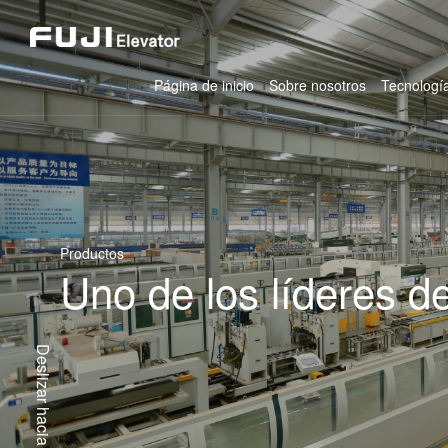
Página de inicio
Sobre nosotros
Tecnología
Productos
Uno de los líderes d
Deslizar hacia abajo