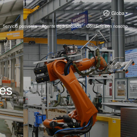
Globa
Servicio posventa
Agente de franquicia
Contacte con nosotro
res