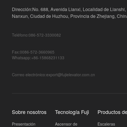
Dirección:No. 688, Avenida Lianxi, Localidad de Lianshi, 
Nanxun, Ciudad de Huzhou, Provincia de Zhejiang, Chin
Teléfono:086-572-3330082
Fax:0086-572-3660965
Whatsapp:+86-15868231133
Correo electrónico:export@fujielevator.com.cn
Sobre nosotros
Tecnología Fuji
Productos d
Presentación
Ascensor de
Escaleras