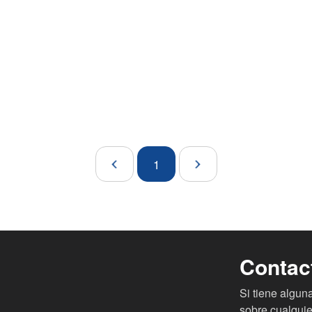
1
Contac
Si tiene algu
sobre cualquie