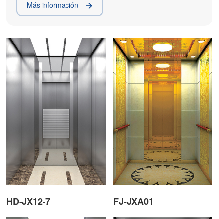
de accionamiento de conversión de frecuencia de control
Más información
vectorial de corriente real. El sistema de accionamiento
síncrono de imanes permanentes de Ascensores Fuji
ahorra energía en más de un 48%. El sistema profesional
de control de grupo inteligente puede controlar 8
ascensores al mismo tiempo, y la inteligencia artificial
avanzada y la base de datos de funcionamiento mejoran
enormemente la eficiencia de funcionamiento,
minimizando así el tiempo de espera de los pasajeros.
HD-JX12-7
FJ-JXA01