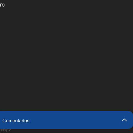
ro
Comentarios
88号-2