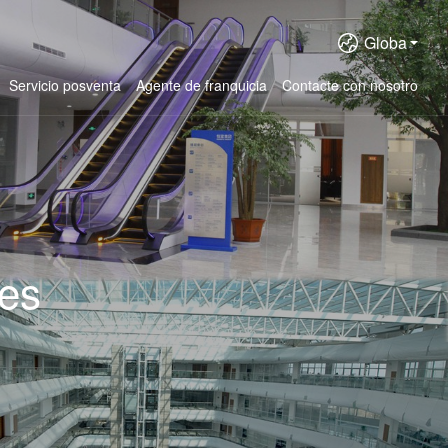
Globa
Servicio posventa
Agente de franquicia
Contacte con nosotro
res