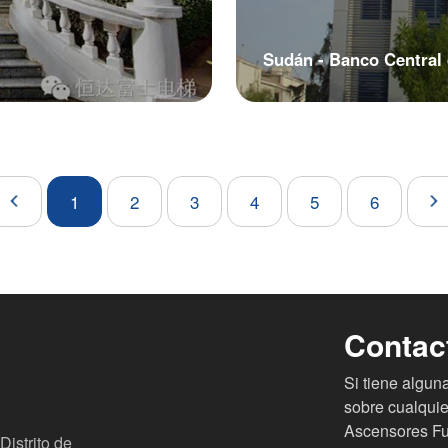
Sudán - Banco Central
1
2
3
4
5
6
Contac
Si tiene algu
sobre cualquie
Ascensores Fuj
Distrito de