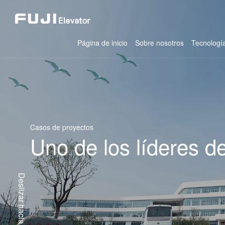
Página de inicio
Sobre nosotros
Tecnología
Casos de proyectos
Uno de los líderes d
Deslizar hacia abajo