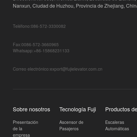
Nanxun, Ciudad de Huzhou, Provincia de Zhejiang, Chin
Teléfono:086-572-3330082
Fax:0086-572-3660965
Whatsapp:+86-15868231133
Correo electrónico:export@fujielevator.com.cn
Sobre nosotros
Tecnología Fuji
Productos d
Presentación
Ascensor de
Escaleras
de la
Pasajeros
Automáticas
empresa