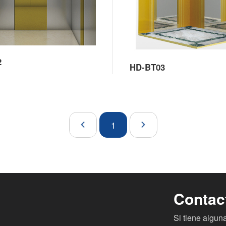
2
HD-BT03
1
Contac
Si tiene algu