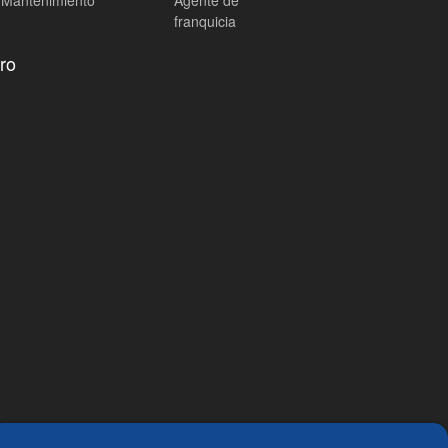
Mantenimiento
Agente de
franquicia
ro