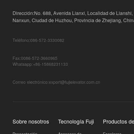
Dirección:No. 688, Avenida Lianxi, Localidad de Lianshi, 
Nanxun, Ciudad de Huzhou, Provincia de Zhejiang, Chin
Teléfono:086-572-3330082
Fax:0086-572-3660965
Whatsapp:+86-15868231133
Correo electrónico:export@fujielevator.com.cn
Sobre nosotros
Tecnología Fuji
Productos d