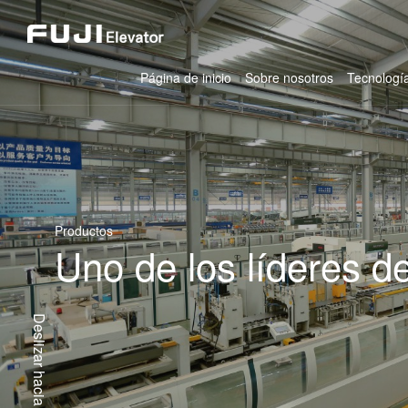
Página de inicio
Sobre nosotros
Tecnología
Productos
Uno de los líderes d
Deslizar hacia abajo