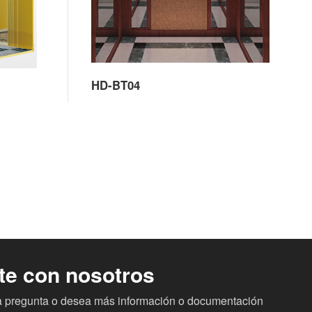
HD-BT04
te con nosotros
na pregunta o desea más información o documentación