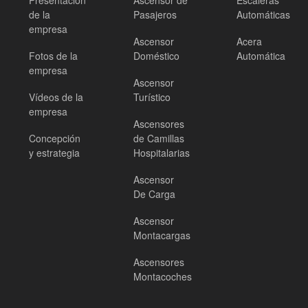
Presentación
Ascensor de
Escaleras
de la
Pasajeros
Automáticas
empresa
Ascensor
Acera
Fotos de la
Doméstico
Automática
empresa
Ascensor
Vídeos de la
Turístico
empresa
Ascensores
Concepción
de Camillas
y estrategia
Hospitalarias
Ascensor
De Carga
Ascensor
Montacargas
Ascensores
Montacoches