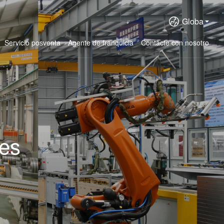
Globa
Servicio posventa
Agente de franquicia
Contacte con nosotro
res